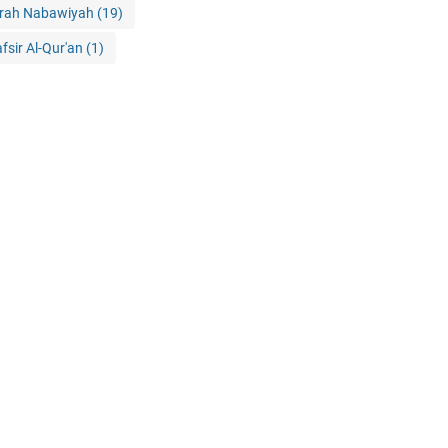
irah Nabawiyah
(19)
afsir Al-Qur'an
(1)