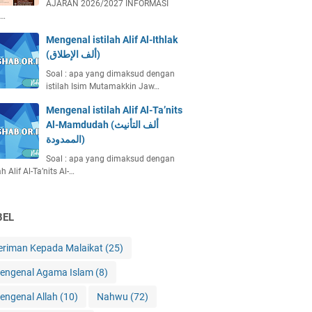
AJARAN 2026/2027 INFORMASI
…
Mengenal istilah Alif Al-Ithlak
(ألف الإطلاق)
Soal : apa yang dimaksud dengan
istilah Isim Mutamakkin Jaw…
Mengenal istilah Alif Al-Ta’nits
Al-Mamdudah (ألف التأنيث
الممدودة)
Soal : apa yang dimaksud dengan
ah Alif Al-Ta’nits Al-…
BEL
eriman Kepada Malaikat
(25)
engenal Agama Islam
(8)
engenal Allah
(10)
Nahwu
(72)