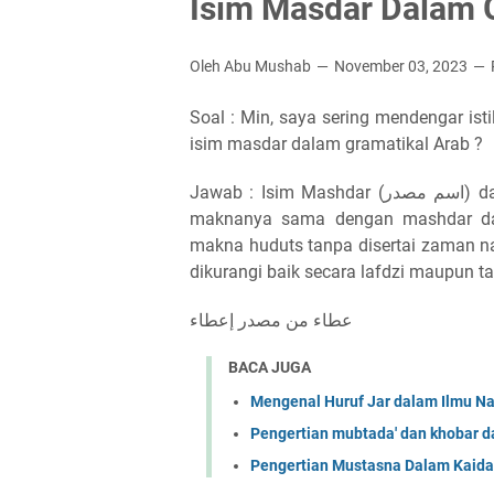
Isim Masdar Dalam 
Oleh Abu Mushab
November 03, 2023
Soal : Min, saya sering mendengar ist
isim masdar dalam gramatikal Arab ?
Jawab : Isim Mashdar (اسم مصدر) dalam istilah Gramatikal Arab adalah Isim yang indikasi
maknanya sama dengan mashdar dan 
makna huduts tanpa disertai zaman n
dikurangi baik secara lafdzi maupun ta
عطاء من مصدر إعطاء
BACA JUGA
Mengenal Huruf Jar dalam Ilmu N
Pengertian mubtada' dan khobar 
Pengertian Mustasna Dalam Kaid