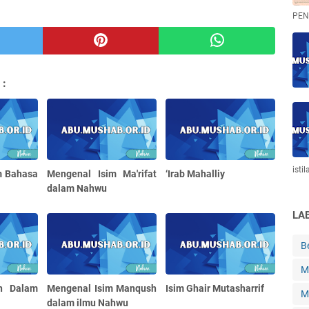
PEN
 :
istil
am Bahasa
Mengenal Isim Ma'rifat
‘Irab Mahalliy
dalam Nahwu
LA
B
M
an Dalam
Mengenal Isim Manqush
Isim Ghair Mutasharrif
M
dalam ilmu Nahwu