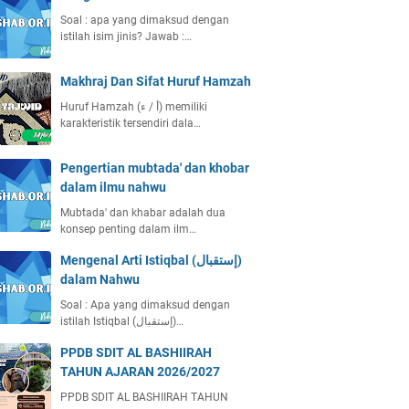
Soal : apa yang dimaksud dengan
istilah isim jinis? Jawab :…
Makhraj Dan Sifat Huruf Hamzah
Huruf Hamzah (أ / ء) memiliki
karakteristik tersendiri dala…
Pengertian mubtada' dan khobar
dalam ilmu nahwu
Mubtada' dan khabar adalah dua
konsep penting dalam ilm…
Mengenal Arti Istiqbal (إستقبال)
dalam Nahwu
Soal : Apa yang dimaksud dengan
istilah Istiqbal (إستقبال)…
PPDB SDIT AL BASHIIRAH
TAHUN AJARAN 2026/2027
PPDB SDIT AL BASHIIRAH TAHUN