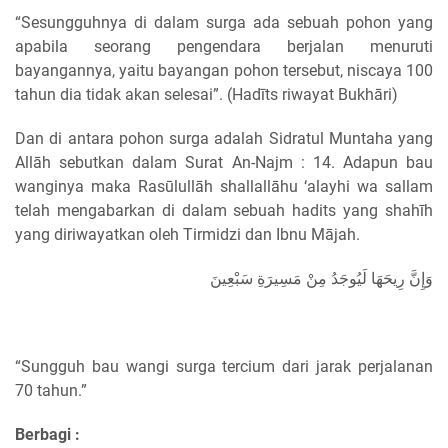
“Sesungguhnya di dalam surga ada sebuah pohon yang
apabila seorang pengendara berjalan menuruti
bayangannya, yaitu bayangan pohon tersebut, niscaya 100
tahun dia tidak akan selesai”. (Hadīts riwayat Bukhāri)
Dan di antara pohon surga adalah Sidratul Muntaha yang
Allāh sebutkan dalam Surat An-Najm : 14. Adapun bau
wanginya maka Rasūlullāh shallallāhu ‘alayhi wa sallam
telah mengabarkan di dalam sebuah hadits yang shahīh
yang diriwayatkan oleh Tirmidzi dan Ibnu Mājah.
وَإِنَّ رِيحَهَا لَيُوجَدُ مِنْ مَسِيرَةِ سَبْعِينَ
“Sungguh bau wangi surga tercium dari jarak perjalanan
70 tahun.”
Berbagi :