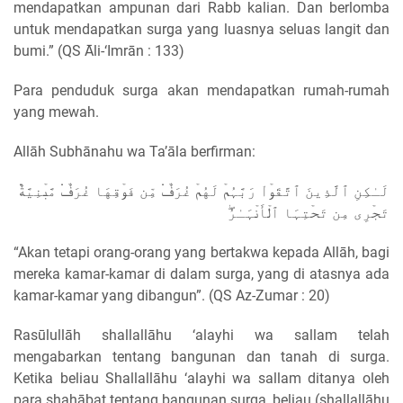
mendapatkan ampunan dari Rabb kalian. Dan berlomba
untuk mendapatkan surga yang luasnya seluas langit dan
bumi.” (QS Āli-‘Imrān : 133)
Para penduduk surga akan mendapatkan rumah-rumah
yang mewah.
Allāh Subhānahu wa Ta’āla berfirman:
لَـٰكِنِ ٱلَّذِينَ ٱتَّقَوۡاْ رَبَّہُمۡ لَهُمۡ غُرَفٌ۬ مِّن فَوۡقِهَا غُرَفٌ۬ مَّبۡنِيَّةٌ۬
تَجۡرِى مِن تَحۡتِہَا ٱلۡأَنۡہَـٰرُ‌ۖ
“Akan tetapi orang-orang yang bertakwa kepada Allāh, bagi
mereka kamar-kamar di dalam surga, yang di atasnya ada
kamar-kamar yang dibangun”. (QS Az-Zumar : 20)
Rasūlullāh shallallāhu ‘alayhi wa sallam telah
mengabarkan tentang bangunan dan tanah di surga.
Ketika beliau Shallallāhu ‘alayhi wa sallam ditanya oleh
para shahābat tentang bangunan surga, beliau (shallallāhu