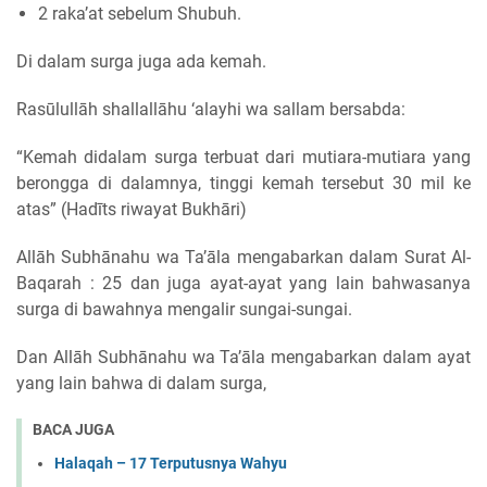
2 raka’at sebelum Shubuh.
Di dalam surga juga ada kemah.
Rasūlullāh shallallāhu ‘alayhi wa sallam bersabda:
“Kemah didalam surga terbuat dari mutiara-mutiara yang
berongga di dalamnya, tinggi kemah tersebut 30 mil ke
atas” (Hadīts riwayat Bukhāri)
Allāh Subhānahu wa Ta’āla mengabarkan dalam Surat Al-
Baqarah : 25 dan juga ayat-ayat yang lain bahwasanya
surga di bawahnya mengalir sungai-sungai.
Dan Allāh Subhānahu wa Ta’āla mengabarkan dalam ayat
yang lain bahwa di dalam surga,
BACA JUGA
Halaqah – 17 Terputusnya Wahyu