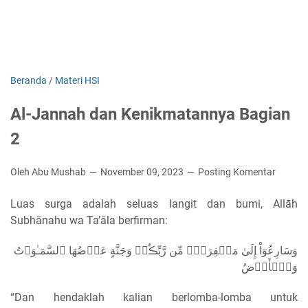
Beranda
/
Materi HSI
Al-Jannah dan Kenikmatannya Bagian
2
Oleh Abu Mushab
November 09, 2023
Posting Komentar
Luas surga adalah seluas langit dan bumi, Allāh
Subhānahu wa Ta’āla berfirman:
وَسَارِعُوٓاْ إِلَىٰ مَغۡفِرَةٍ۬ مِّن رَّبِّڪُمۡ وَجَنَّةٍ عَرۡضُهَا ٱلسَّمَـٰوَٲتُ
وَٱلۡأَرۡضُ
“Dan hendaklah kalian berlomba-lomba untuk