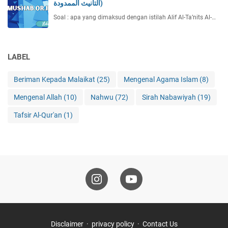
التأنيث الممدودة)
Soal : apa yang dimaksud dengan istilah Alif Al-Ta’nits Al-…
LABEL
Beriman Kepada Malaikat
(25)
Mengenal Agama Islam
(8)
Mengenal Allah
(10)
Nahwu
(72)
Sirah Nabawiyah
(19)
Tafsir Al-Qur'an
(1)
Disclaimer
privacy policy
Contact Us