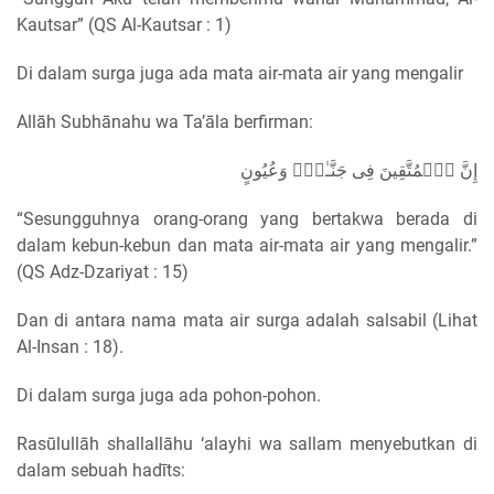
Kautsar” (QS Al-Kautsar : 1)
Di dalam surga juga ada mata air-mata air yang mengalir
Allāh Subhānahu wa Ta’āla berfirman:
إِنَّ ٱلۡمُتَّقِينَ فِى جَنَّـٰتٍ۬ وَعُيُونٍ
“Sesungguhnya orang-orang yang bertakwa berada di
dalam kebun-kebun dan mata air-mata air yang mengalir.”
(QS Adz-Dzariyat : 15)
Dan di antara nama mata air surga adalah salsabil (Lihat
Al-Insan : 18).
Di dalam surga juga ada pohon-pohon.
Rasūlullāh shallallāhu ‘alayhi wa sallam menyebutkan di
dalam sebuah hadīts: