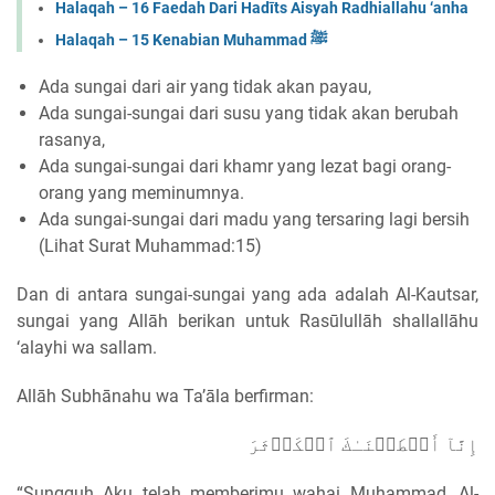
Halaqah – 16 Faedah Dari Hadīts Aisyah Radhiallahu ‘anha
Halaqah – 15 Kenabian Muhammad ﷺ
Ada sungai dari air yang tidak akan payau,
Ada sungai-sungai dari susu yang tidak akan berubah
rasanya,
Ada sungai-sungai dari khamr yang lezat bagi orang-
orang yang meminumnya.
Ada sungai-sungai dari madu yang tersaring lagi bersih
(Lihat Surat Muhammad:15)
Dan di antara sungai-sungai yang ada adalah Al-Kautsar,
sungai yang Allāh berikan untuk Rasūlullāh shallallāhu
‘alayhi wa sallam.
Allāh Subhānahu wa Ta’āla berfirman:
إِنَّآ أَعۡطَيۡنَـٰكَ ٱلۡكَوۡثَرَ
“Sungguh Aku telah memberimu wahai Muhammad, Al-