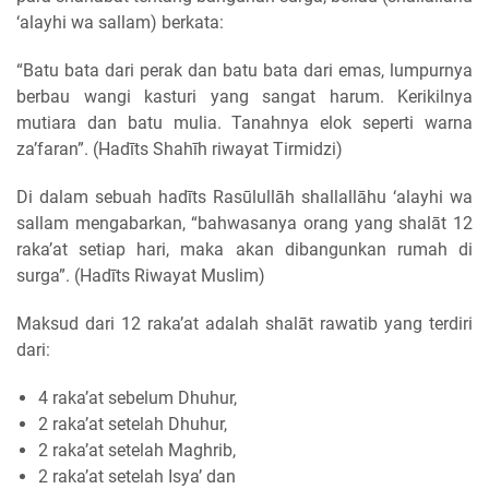
‘alayhi wa sallam) berkata:
“Batu bata dari perak dan batu bata dari emas, lumpurnya
berbau wangi kasturi yang sangat harum. Kerikilnya
mutiara dan batu mulia. Tanahnya elok seperti warna
za’faran”. (Hadīts Shahīh riwayat Tirmidzi)
Di dalam sebuah hadīts Rasūlullāh shallallāhu ‘alayhi wa
sallam mengabarkan, “bahwasanya orang yang shalāt 12
raka’at setiap hari, maka akan dibangunkan rumah di
surga”. (Hadīts Riwayat Muslim)
Maksud dari 12 raka’at adalah shalāt rawatib yang terdiri
dari:
4 raka’at sebelum Dhuhur,
2 raka’at setelah Dhuhur,
2 raka’at setelah Maghrib,
2 raka’at setelah Isya’ dan