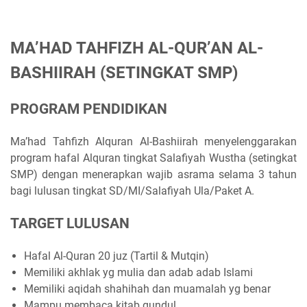
MA’HAD TAHFIZH AL-QUR’AN AL-
BASHIIRAH (SETINGKAT SMP)
PROGRAM PENDIDIKAN
Ma’had Tahfizh Alquran Al-Bashiirah menyelenggarakan
program hafal Alquran tingkat Salafiyah Wustha (setingkat
SMP) dengan menerapkan wajib asrama selama 3 tahun
bagi lulusan tingkat SD/MI/Salafiyah Ula/Paket A.
TARGET LULUSAN
Hafal Al-Quran 20 juz (Tartil & Mutqin)
Memiliki akhlak yg mulia dan adab adab Islami
Memiliki aqidah shahihah dan muamalah yg benar
Mampu membaca kitab gundul