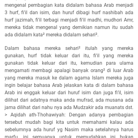
mengenal pembagian kata didalam bahasa Arab menjadi
3 hurf, fi’il dan isim, dan huruf dibagi hurf nashibah ada
hurf jazimah, fi’il terbagi menjadi fi’il madhi, mudhori Amr,
mereka tidak mengenal yang demikian namun itu sudah
ada didalam kata² mereka didalam sehari².
Dalam bahasa mereka sehari² itulah yang mereka
gunakan, hurf tidak keluar dari itu, fi’il yang mereka
gunakan tidak keluar dari itu, kemudian para ulama
mengamati membagi apalagi banyak orang² di luar Arab
yang mereka masuk ke dalam agama Islam mereka juga
ingin belajar bahasa Arab jelaskan kata di dalam bahasa
Arab ini enggak keluar dari huruf isim dan juga fi’il, isim
dilihat dari adatnya maka anda mufrad, ada musana ada
jama dilihat dari nahu nya ada Mudzakir ada muanats dst.
> Aqidah ath-Thohawiyah: Dengan adanya pembagian
tersebut mudah bagi kita untuk memahami kalau ada
sebelumnya ada huruf yg Nasim maka setelahnya harus
marfu, ini semuanya untuk memudahkan ini bukan