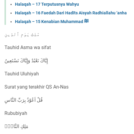
Halaqah – 17 Terputusnya Wahyu
Halaqah – 16 Faedah Dari Hadīts Aisyah Radhiallahu ‘anha
Halaqah – 15 Kenabian Muhammad ﷺ
مَٰلِكِ يَوْمِ ٱلدِّينِ
Tauhid Asma wa sifat
إِيَّاكَ نَعْبُدُ وَإِيَّاكَ نَسْتَعِينُ
Tauhid Uluhiyah
Surat yang terakhir QS An-Nas
قُلْ اَعُوْذُ بِرَبِّ النَّاسِ
Rububiyah
مَلِكِ النَّاسِۙ