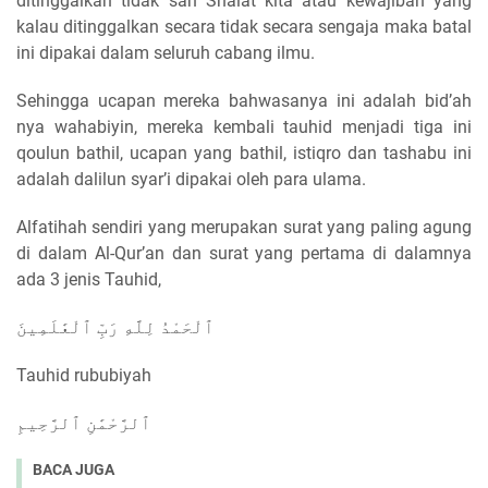
ditinggalkan tidak sah Shalat kita atau kewajiban yang
kalau ditinggalkan secara tidak secara sengaja maka batal
ini dipakai dalam seluruh cabang ilmu.
Sehingga ucapan mereka bahwasanya ini adalah bid’ah
nya wahabiyin, mereka kembali tauhid menjadi tiga ini
qoulun bathil, ucapan yang bathil, istiqro dan tashabu ini
adalah dalilun syar’i dipakai oleh para ulama.
Alfatihah sendiri yang merupakan surat yang paling agung
di dalam Al-Qur’an dan surat yang pertama di dalamnya
ada 3 jenis Tauhid,
ٱلْحَمْدُ لِلَّهِ رَبِّ ٱلْعَٰلَمِينَ
Tauhid rububiyah
ٱلرَّحْمَٰنِ ٱلرَّحِيمِ
BACA JUGA