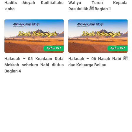
Hadīts Aisyah Radhiallahu
Wahyu Turun Kepada
‘anha
Rasulullãh ﷺ Bagian 1
Halaqah – 05 Keadaan Kota
Halaqah – 06 Nasab Nabi ﷺ
Mekkah sebelum Nabi diutus
dan Keluarga Beliau
Bagian 4