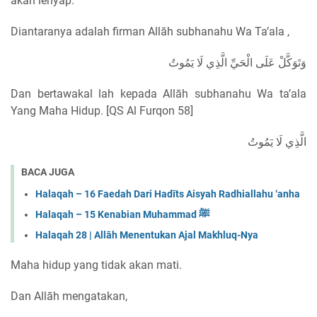
akan lenyap.
Diantaranya adalah firman Allāh subhanahu Wa Ta’ala ,
وَتَوَكَّلْ عَلَى الْحَيِّ الَّذِي لَا يَمُوتُ
Dan bertawakal lah kepada Allāh subhanahu Wa ta’ala
Yang Maha Hidup. [QS Al Furqon 58]
الَّذِي لَا يَمُوتُ
BACA JUGA
Halaqah – 16 Faedah Dari Hadīts Aisyah Radhiallahu ‘anha
Halaqah – 15 Kenabian Muhammad ﷺ
Halaqah 28 | Allāh Menentukan Ajal Makhluq-Nya
Maha hidup yang tidak akan mati.
Dan Allāh mengatakan,