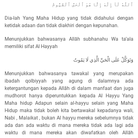
ٱللَّهُ لَآ إِلَٰهَ إِلَّا هُوَ ٱلْحَىُّ ٱلْقَيُّومُ
Dia-lah Yang Maha Hidup yang tidak didahului dengan
ketidak adaan dan tidak diakhiri dengan kepunahan.
Menunjukkan bahwasanya Allāh subhanahu Wa ta’ala
memiliki sifat Al Hayyah
وَتَوَكَّلْ عَلَى الْحَيِّ الَّذِي لَا يَمُوتُ
Menunjukkan bahwasanya tawakal yang merupakan
ibadah qolbiyyah yang agung di dalamnya ada
ketergantungan kepada Allāh di dalam manfaat dan juga
mudhorot hanya diperuntukkan kepada Al Hayyu Yang
Maha hidup Adapun selain al-hayyu selain yang Maha
Hidup maka tidak boleh kita bertawakal kepadanya wali,
Nabi , Malaikat , bukan Al hayyu mereka sebelumnya tidak
ada dan ada waktu di mana mereka tidak ada lagi ada
waktu di mana mereka akan diwafatkan oleh Allāh