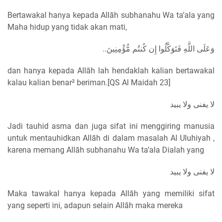
Bertawakal hanya kepada Allāh subhanahu Wa ta’ala yang
Maha hidup yang tidak akan mati,
..وَعَلَى اللَّهِ فَتَوَكَّلُوا إِن كُنتُم مُّؤْمِنِينَ
dan hanya kepada Allāh lah hendaklah kalian bertawakal
kalau kalian benar² beriman.[QS Al Maidah 23]
لا يفنى ولا يبيد
Jadi tauhid asma dan juga sifat ini menggiring manusia
untuk mentauhidkan Allāh di dalam masalah Al Uluhiyah ,
karena memang Allāh subhanahu Wa ta’ala Dialah yang
لا يفنى ولا يبيد
Maka tawakal hanya kepada Allāh yang memiliki sifat
yang seperti ini, adapun selain Allāh maka mereka