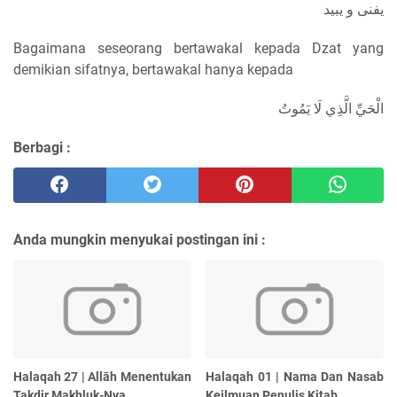
يفنى و يبيد
Bagaimana seseorang bertawakal kepada Dzat yang
demikian sifatnya, bertawakal hanya kepada
الْحَيِّ الَّذِي لَا يَمُوتُ
Berbagi :
Anda mungkin menyukai postingan ini :
Halaqah 27 | Allāh Menentukan
Halaqah 01 | Nama Dan Nasab
Takdir Makhluk-Nya
Keilmuan Penulis Kitab