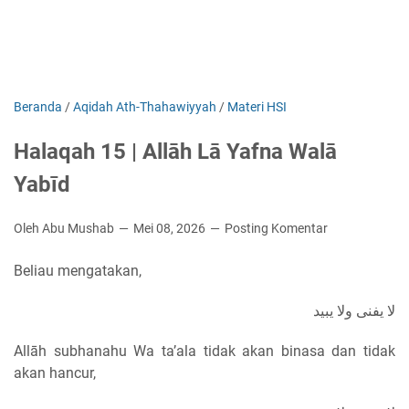
Beranda
/
Aqidah Ath-Thahawiyyah
/
Materi HSI
Halaqah 15 | Allāh Lā Yafna Walā
Yabīd
Oleh Abu Mushab
Mei 08, 2026
Posting Komentar
Beliau mengatakan,
لا يفنى ولا يبيد
Allāh subhanahu Wa ta’ala tidak akan binasa dan tidak
akan hancur,