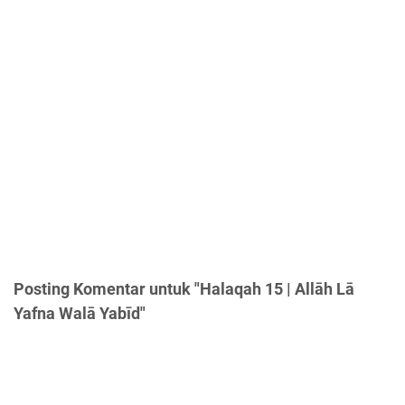
Posting Komentar untuk "Halaqah 15 | Allāh Lā
Yafna Walā Yabīd"