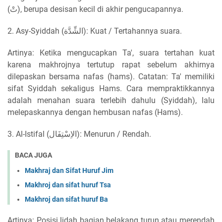
(تْ), berupa desisan kecil di akhir pengucapannya.
2. Asy-Syiddah (الشِّدَّة): Kuat / Tertahannya suara.
Artinya: Ketika mengucapkan Ta', suara tertahan kuat
karena makhrojnya tertutup rapat sebelum akhirnya
dilepaskan bersama nafas (hams). Catatan: Ta' memiliki
sifat Syiddah sekaligus Hams. Cara mempraktikkannya
adalah menahan suara terlebih dahulu (Syiddah), lalu
melepaskannya dengan hembusan nafas (Hams).
3. Al-Istifal (الاِسْتِفَال): Menurun / Rendah.
BACA JUGA
Makhraj dan Sifat Huruf Jim
Makhroj dan sifat huruf Tsa
Makhroj dan sifat huruf Ba
Artinya: Posisi lidah bagian belakang turun atau merendah