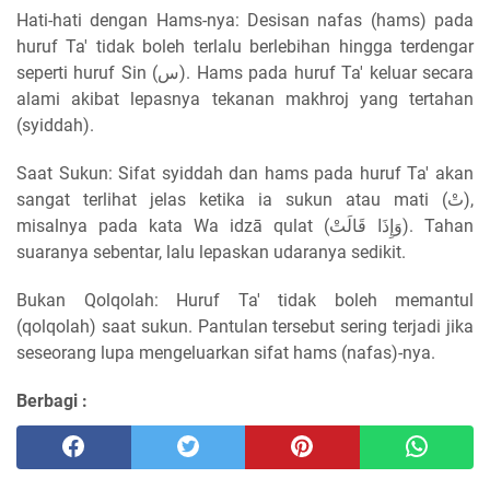
Hati-hati dengan Hams-nya: Desisan nafas (hams) pada
huruf Ta' tidak boleh terlalu berlebihan hingga terdengar
seperti huruf Sin (س). Hams pada huruf Ta' keluar secara
alami akibat lepasnya tekanan makhroj yang tertahan
(syiddah).
Saat Sukun: Sifat syiddah dan hams pada huruf Ta' akan
sangat terlihat jelas ketika ia sukun atau mati (تْ),
misalnya pada kata Wa idzā qulat (وَإِذَا قَالَتْ). Tahan
suaranya sebentar, lalu lepaskan udaranya sedikit.
Bukan Qolqolah: Huruf Ta' tidak boleh memantul
(qolqolah) saat sukun. Pantulan tersebut sering terjadi jika
seseorang lupa mengeluarkan sifat hams (nafas)-nya.
Berbagi :