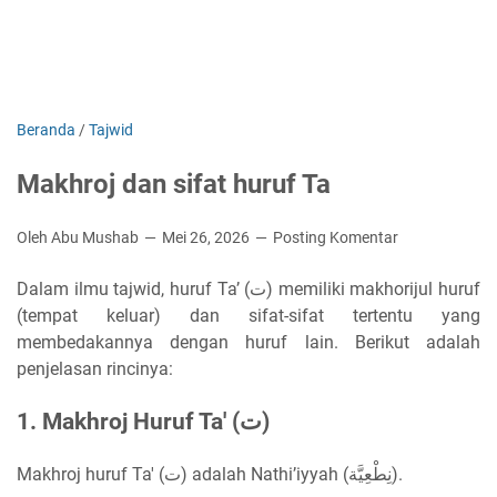
Beranda
/
Tajwid
Makhroj dan sifat huruf Ta
Oleh Abu Mushab
Mei 26, 2026
Posting Komentar
Dalam ilmu tajwid, huruf Ta’ (ت) memiliki makhorijul huruf
(tempat keluar) dan sifat-sifat tertentu yang
membedakannya dengan huruf lain. Berikut adalah
penjelasan rincinya:
1. Makhroj Huruf Ta' (ت)
Makhroj huruf Ta' (ت) adalah Nathi’iyyah (نِطْعِيَّة).