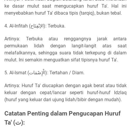
ke dasar mulut saat mengucapkan huruf Ta'. Hal ini
menyebabkan huruf Ta' dibaca tipis (tarqiq), bukan tebal.
4. Al-Infitah (الاِنْفِتَاح): Terbuka.
Artinya: Terbuka atau renggangnya jarak antara
permukaan lidah dengan langit-langit atas saat
melafalkannya, sehingga suara tidak terkepung di dalam
mulut. Ini semakin menguatkan sifat tipisnya huruf Ta'.
5. Al-Ismat (الْإِصْمَات): Tertahan / Diam.
Artinya: Huruf Ta' diucapkan dengan agak berat atau tidak
keluar dengan cepat/lancar seperti huruf-huruf Idzlaq
(huruf yang keluar dari ujung lidah/bibir dengan mudah).
Catatan Penting dalam Pengucapan Huruf
Ta' (ت):